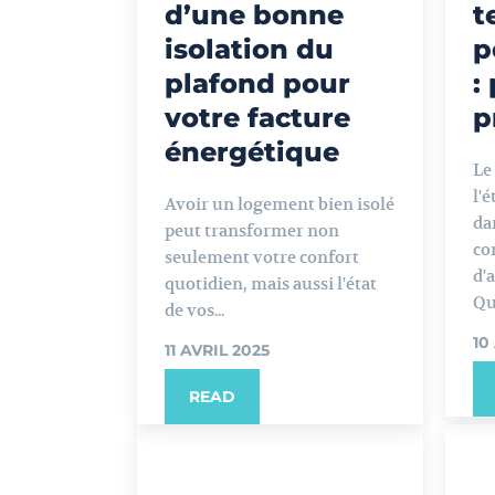
d’une bonne
t
isolation du
p
plafond pour
:
votre facture
p
énergétique
Le
l'
Avoir un logement bien isolé
da
peut transformer non
co
seulement votre confort
d'
quotidien, mais aussi l'état
Que
de vos...
10
11 AVRIL 2025
READ