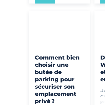
Comment bien
D
choisir une
W
butée de
e
parking pour
e
sécuriser son
Il 
emplacement
qu
privé ?
po