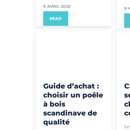
9 AVRIL 2025
9 
READ
Guide d’achat :
C
choisir un poêle
s
à bois
c
scandinave de
c
qualité
Le