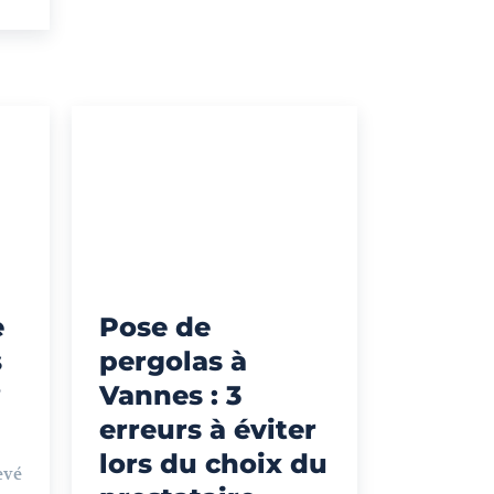
e
Pose de
s
pergolas à
?
Vannes : 3
erreurs à éviter
lors du choix du
evé