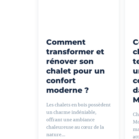
Comment
C
transformer et
c
rénover son
t
chalet pour un
u
confort
c
moderne ?
d
M
Les chalets en bois possèdent
un charme indéniable,
Ch
offrant une ambiance
Mo
chaleureuse au cœur de la
ma
nature....
att