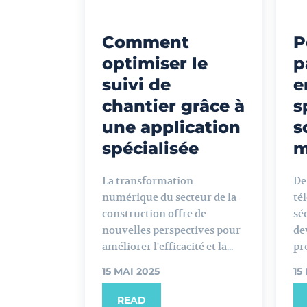
Comment
P
optimiser le
p
suivi de
e
chantier grâce à
s
une application
s
spécialisée
m
La transformation
De
numérique du secteur de la
té
construction offre de
sé
nouvelles perspectives pour
de
améliorer l'efficacité et la...
pr
15 MAI 2025
15
READ