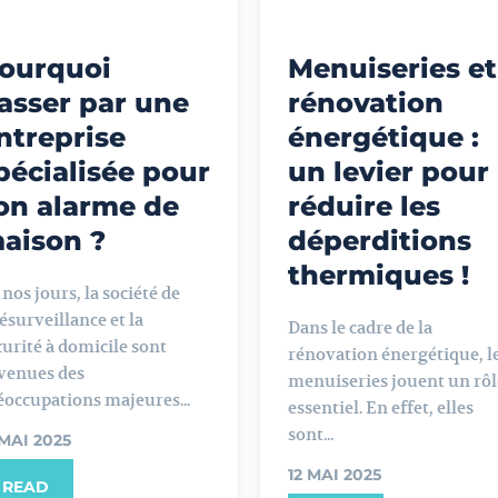
ourquoi
Menuiseries et
asser par une
rénovation
ntreprise
énergétique :
pécialisée pour
un levier pour
on alarme de
réduire les
aison ?
déperditions
thermiques !
 nos jours, la société de
lésurveillance et la
Dans le cadre de la
curité à domicile sont
rénovation énergétique, l
venues des
menuiseries jouent un rôl
éoccupations majeures...
essentiel. En effet, elles
sont...
 MAI 2025
12 MAI 2025
READ