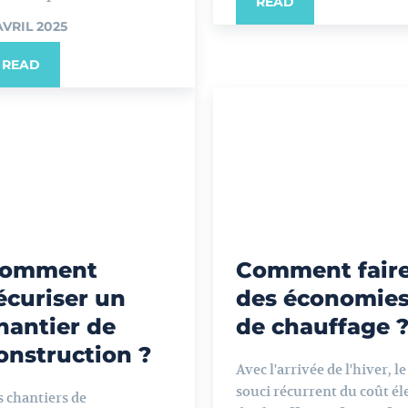
READ
AVRIL 2025
READ
omment
Comment fair
écuriser un
des économie
hantier de
de chauffage 
onstruction ?
Avec l'arrivée de l'hiver, le
souci récurrent du coût él
s chantiers de