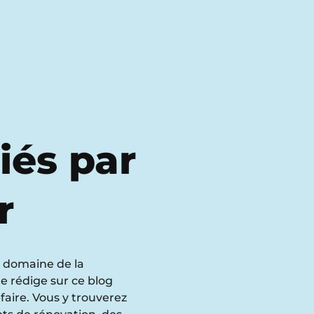
iés par
r
e domaine de la
je rédige sur ce blog
faire. Vous y trouverez