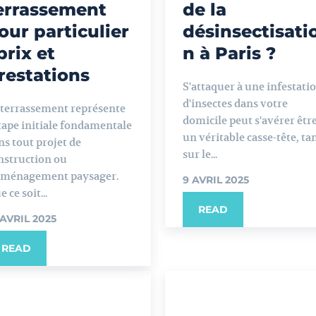
errassement
de la
our particulier
désinsectisati
 prix et
n à Paris ?
restations
S'attaquer à une infestati
d'insectes dans votre
 terrassement représente
domicile peut s'avérer êtr
étape initiale fondamentale
un véritable casse-tête, ta
ns tout projet de
sur le...
nstruction ou
aménagement paysager.
9 AVRIL 2025
 ce soit...
READ
 AVRIL 2025
READ