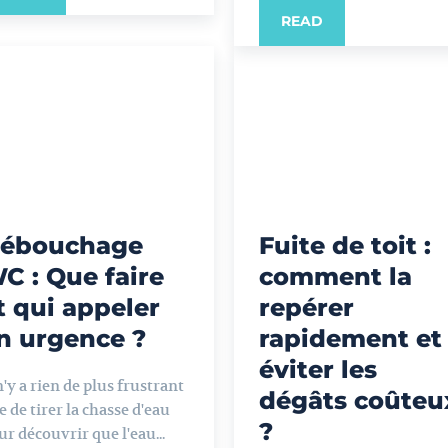
READ
ébouchage
Fuite de toit :
C : Que faire
comment la
t qui appeler
repérer
n urgence ?
rapidement et
éviter les
n'y a rien de plus frustrant
dégâts coûteu
e de tirer la chasse d'eau
?
ur découvrir que l'eau...