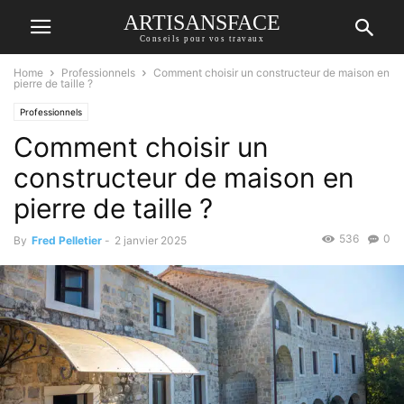
ARTISANSFACE
Conseils pour vos travaux
Home
Professionnels
Comment choisir un constructeur de maison en
pierre de taille ?
Professionnels
Comment choisir un
constructeur de maison en
pierre de taille ?
536
0
By
Fred Pelletier
-
2 janvier 2025