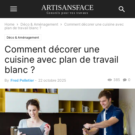
ARTISANSFACE
Conseils pour vos travaux
Home
Déco & Aménagement
Comment décorer une cuisine avec
plan de travail blanc ?
Déco & Aménagement
Comment décorer une
cuisine avec plan de travail
blanc ?
385
0
By
Fred Pelletier
-
22 octobre 2025