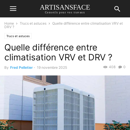
ARTISANSFACE
Conseils pour vos travaux
Home
Trucs et astuces
Quelle différence entre climatisation VRV et
DRV ?
Trucs et astuces
Quelle différence entre
climatisation VRV et DRV ?
408
0
By
Fred Pelletier
-
19 novembre 2025