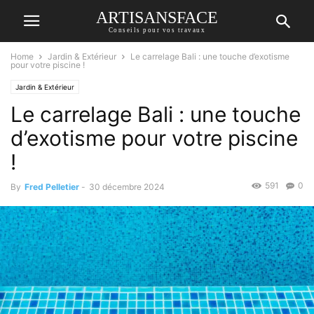
ARTISANSFACE
Conseils pour vos travaux
Home
Jardin & Extérieur
Le carrelage Bali : une touche d’exotisme
pour votre piscine !
Jardin & Extérieur
Le carrelage Bali : une touche
d’exotisme pour votre piscine
!
591
0
By
Fred Pelletier
-
30 décembre 2024