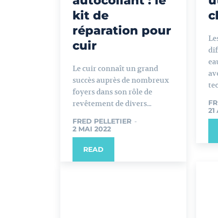
autocollant : le
u
kit de
c
réparation pour
Le
cuir
di
ea
Le cuir connaît un grand
av
succès auprès de nombreux
tec
foyers dans son rôle de
FR
revêtement de divers...
21
FRED PELLETIER
-
2 MAI 2022
READ