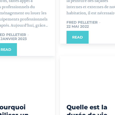
urds, faites appel à
la peinture des façades
s professionnels du
internes et externes de no
ménagement ou louer les
habitation, il est nécessaire
uipements professionnels
FRED PELLETIER
-
aptés. Aujourd’hui, grâce...
22 MAI 2022
ED PELLETIER
-
READ
 JANVIER 2023
READ
ourquoi
Quelle est la