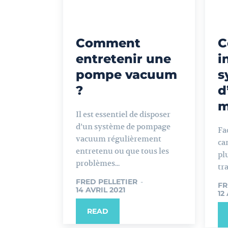
Comment
C
entretenir une
i
pompe vacuum
s
?
d
m
Il est essentiel de disposer
d’un système de pompage
Fa
vacuum régulièrement
ca
entretenu ou que tous les
pl
problèmes...
tra
FRED PELLETIER
-
FR
14 AVRIL 2021
12
READ