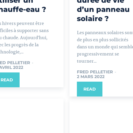
tiliser un
durée de vie
hauffe-eau ?
d’un panneau
solaire ?
s hivers peuvent être
fficiles à supporter sans
Les panneaux solaires son
u chaude. Aujourd'hui,
de plus en plus sollicités
ec les progrès de la
dans un monde qui sembl
hnologie,...
progressivement se
tourner...
ED PELLETIER
-
 AVRIL 2022
FRED PELLETIER
-
2 MARS 2022
READ
READ