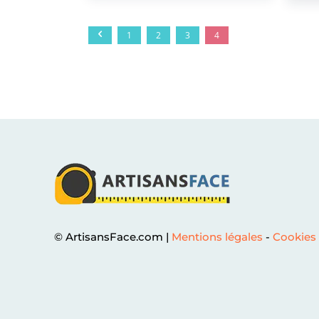
1
2
3
4
© ArtisansFace.com |
Mentions légales
-
Cookies