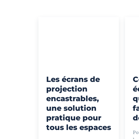
Les écrans de
C
projection
é
encastrables,
q
une solution
f
pratique pour
d
tous les espaces
Po