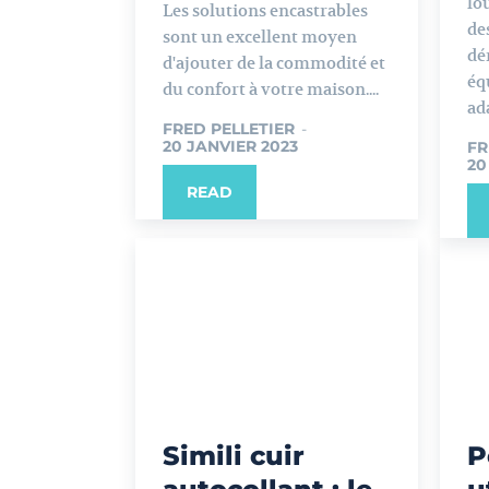
lo
Les solutions encastrables
de
sont un excellent moyen
dé
d'ajouter de la commodité et
éq
du confort à votre maison....
ad
FRED PELLETIER
-
20 JANVIER 2023
FR
20
READ
Simili cuir
P