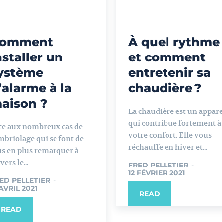
omment
À quel rythme
nstaller un
et comment
ystème
entretenir sa
’alarme à la
chaudière ?
aison ?
La chaudière est un appare
qui contribue fortement à
ce aux nombreux cas de
votre confort. Elle vous
mbriolage qui se font de
réchauffe en hiver et...
us en plus remarquer à
vers le...
FRED PELLETIER
-
12 FÉVRIER 2021
ED PELLETIER
-
 AVRIL 2021
READ
READ