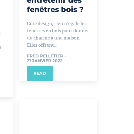
entretenir des
fenêtres bois ?
Côté design, rien n’égale les
fenêtres en bois pour donner
t
du charme à une maison.
Elles offrent...
e
FRED PELLETIER
-
21 JANVIER 2022
READ